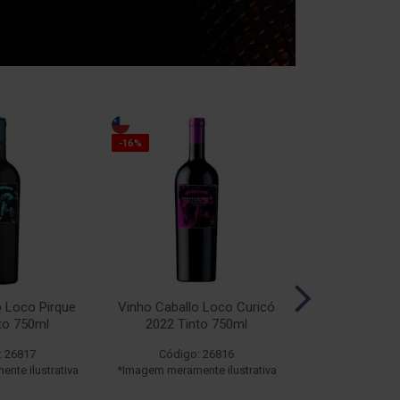
-16%
-16%
o Loco Pirque
Vinho Caballo Loco Curicó
Vinho Caballo
to 750ml
2022 Tinto 750ml
2019 Tin
: 26817
Código: 26816
Código:
nte ilustrativa
*Imagem meramente ilustrativa
*Imagem meramen