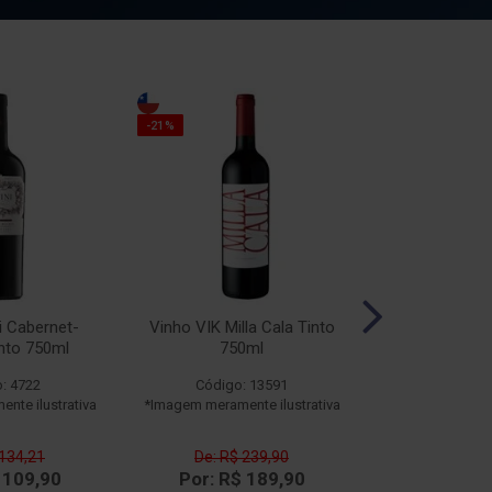
-10%
-21%
i Cabernet-
Vinho VIK Milla Cala Tinto
Vinho Esporão
nto 750ml
750ml
Branco
: 4722
Código: 13591
Código
nte ilustrativa
*Imagem meramente ilustrativa
*Imagem meramen
 134,21
De: R$ 239,90
De: R$ 
 109,90
Por: R$ 189,90
Por: R$