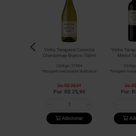
pacá 150 Anos
Vinho Tarapacá Cosecha
Vinho Tara
a Tinto 750ml
Chardonnay Branco 750ml
Merlot T
o: 25125
Código: 21534
Código
ente ilustrativa
*Imagem meramente ilustrativa
*Imagem merame
De: R$ 29,94
De: R
163,85
Por: R$ 25,90
Por: R
icionar
Adicionar
Adi