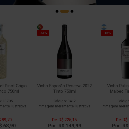
-33%
-18%
et Pinot Grigio
Vinho Esporão Reserva 2022
Vinho Rutin
anco 750ml
Tinto 750ml
Malbec Ti
: 13705
Código: 3412
Código
nte ilustrativa
*Imagem meramente ilustrativa
*Imagem merame
$ 89,70
De: R$ 225,15
De: R$
$ 68,90
Por: R$ 149,99
Por: R$