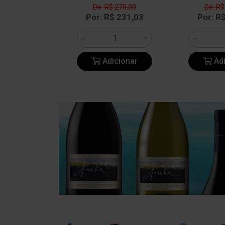
$ 545,08
De: R$ 275,03
De: R$
$ 457,87
Por: R$ 231,03
Por: R
icionar
Adicionar
Adi