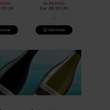
 275,03
De: R$ 275,03
De: R$ 
 231,03
Por: R$ 231,03
Por: R$
cionar
Adicionar
Adic