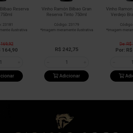
Bilbao Reserva
Vinho Ramón Bilbao Gran
Vinho Ramon 
 750ml
Reserva Tinto 750ml
Verdejo Br
: 23181
Código: 23179
Código
nte ilustrativa
*Imagem meramente ilustrativa
*Imagem merame
 169,92
De: R$
R$ 242,75
$ 164,90
Por: R$
cionar
Adicionar
Adi