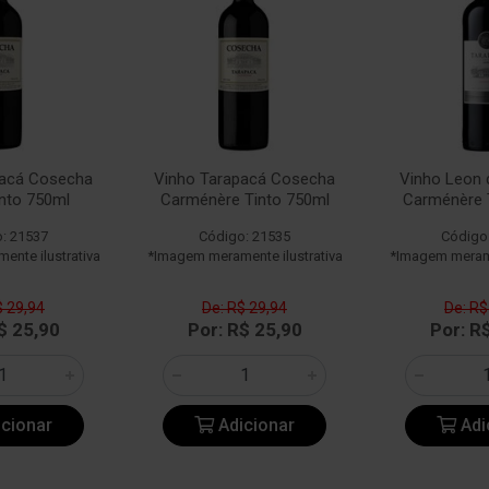
pacá Cosecha
Vinho Tarapacá Cosecha
Vinho Leon 
into 750ml
Carménère Tinto 750ml
Carménère 
: 21537
Código: 21535
Código
nte ilustrativa
*Imagem meramente ilustrativa
*Imagem merame
$ 29,94
De: R$ 29,94
De: R$
$ 25,90
Por: R$ 25,90
Por: R
cionar
Adicionar
Adi