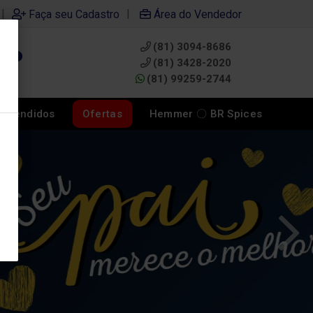
|
|
Faça seu Cadastro
Área do Vendedor
(81) 3094-8686
0
(81) 3428-2020
(81) 99259-2744
s Vendidos
Ofertas
Hemmer 〇 BR Spices