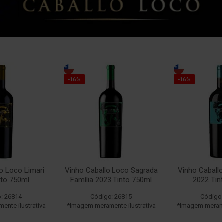
-16%
-16%
o Loco Limari
Vinho Caballo Loco Sagrada
Vinho Caball
nto 750ml
Família 2023 Tinto 750ml
2022 Tin
: 26814
Código: 26815
Código
nte ilustrativa
*Imagem meramente ilustrativa
*Imagem merame