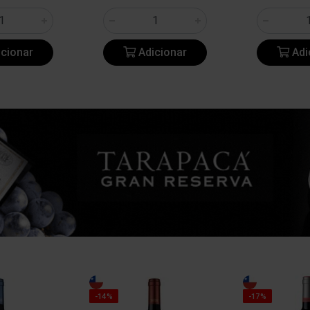
cionar
Adicionar
Adi
-14%
-17%