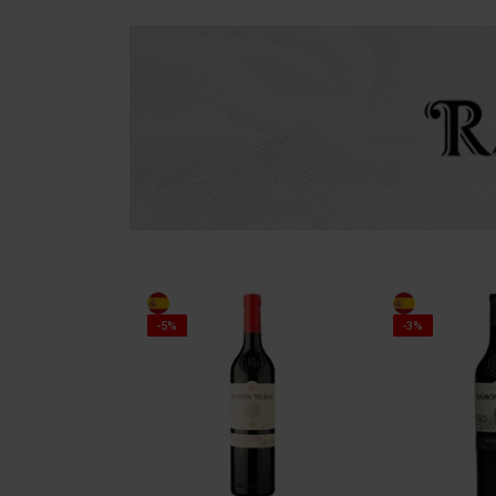
-5%
-3%