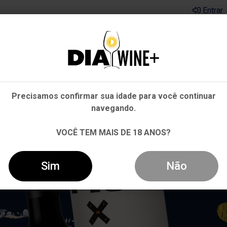
Entrar
Em que Estado você está?
Pernambuco
Cervejas
Kits
Departamentos
Mai
Precisamos confirmar sua idade para você continuar
Outros Estados
navegando.
VOCÊ TEM MAIS DE 18 ANOS?
Sim
Não