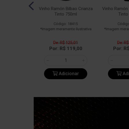
n Bilbao Rosé
Vinho Ramón Bilbao Crianza
Vinho Ramón 
50ml
Tinto 750ml
Tinto
o: 23182
Código: 18415
Código
ente ilustrativa
*Imagem meramente ilustrativa
*Imagem merame
$ 108,96
De: R$ 125,01
De: R$
$ 108,90
Por: R$ 119,00
Por: R
icionar
Adicionar
Adi