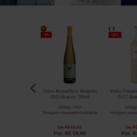
-9%
-23%
O Leão Tinto
Vinho Ameal Bico Amarelo
Vinho Freixen
50ml
2023 Branco 750ml
D.O.C Br
o: 14109
Código: 9451
Código
ente ilustrativa
*Imagem meramente ilustrativa
*Imagem merame
$ 162,52
De: R$ 65,53
De: R
$ 129,90
Por: R$ 59,90
Por: R