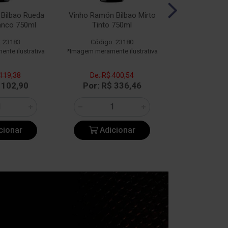
Bilbao Rueda
Vinho Ramón Bilbao Mirto
Vinho Ramón 
anco 750ml
Tinto 750ml
750
: 23183
Código: 23180
Código:
nte ilustrativa
*Imagem meramente ilustrativa
*Imagem meramen
 119,38
De: R$ 400,54
De: R$ 
 102,90
Por: R$ 336,46
Por: R$
cionar
Adicionar
Adic