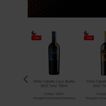
-16%
-16%
llo Loco N°19
Vinho Caballo Loco Apalta
Vinho Caball
o 750ml
2023 Tinto 750ml
2022 Ti
o: 22603
Código: 26812
Código
ente ilustrativa
*Imagem meramente ilustrativa
*Imagem merame