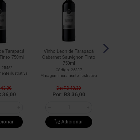
de Tarapacá
Vinho Leon de Tarapacá
Vinho Tara
Tinto 750ml
Cabernet Sauvignon Tinto
Reserva Merlo
750ml
750
: 25452
Código: 25337
Código:
nte ilustrativa
*Imagem meramente ilustrativa
*Imagem meramen
 43,30
De: R$ 43,30
De: R$ 
$ 36,00
Por: R$ 36,00
Por: R$
cionar
Adicionar
Adic