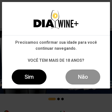
0
Em que Estado você está?
Pernambuco
Precisamos confirmar sua idade para você
Outros Estados
continuar navegando.
VOCÊ TEM MAIS DE 18 ANOS?
Sim
Não