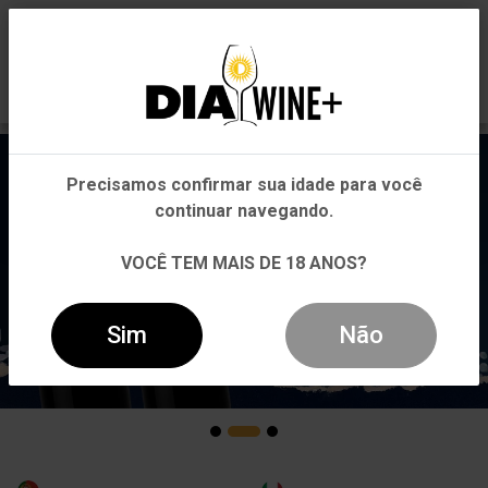
0
Em que Estado você está?
Pernambuco
Precisamos confirmar sua idade para você
Outros Estados
continuar navegando.
VOCÊ TEM MAIS DE 18 ANOS?
Sim
Não