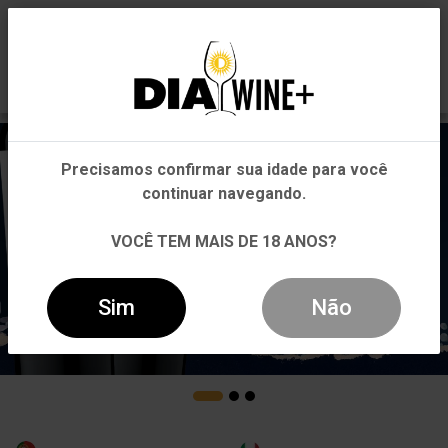
0
Em que Estado você está?
Pernambuco
Precisamos confirmar sua idade para você
Outros Estados
continuar navegando.
VOCÊ TEM MAIS DE 18 ANOS?
Sim
Não