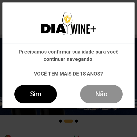
0
Em que Estado você está?
Pernambuco
Precisamos confirmar sua idade para você
Outros Estados
continuar navegando.
VOCÊ TEM MAIS DE 18 ANOS?
Sim
Não