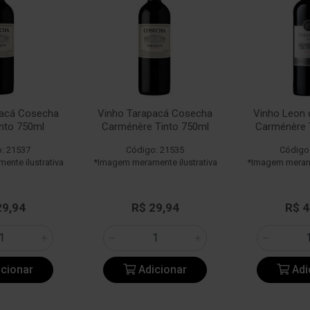
pacá Cosecha
Vinho Tarapacá Cosecha
Vinho Leon 
into 750ml
Carménère Tinto 750ml
Carménère 
: 21537
Código: 21535
Código
nte ilustrativa
*Imagem meramente ilustrativa
*Imagem merame
29,94
R$ 29,94
R$ 4
cionar
Adicionar
Adi