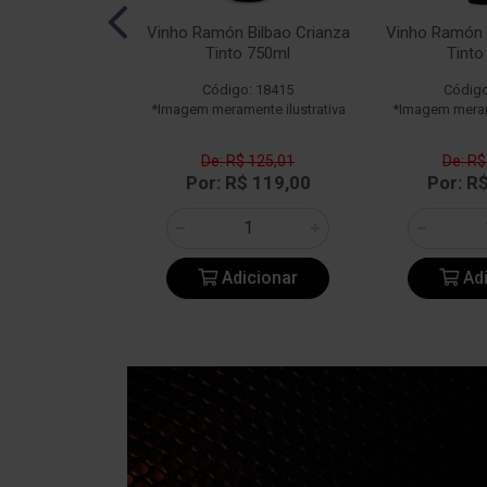
n Bilbao Rosé
Vinho Ramón Bilbao Crianza
Vinho Ramón 
50ml
Tinto 750ml
Tinto
o: 23182
Código: 18415
Código
ente ilustrativa
*Imagem meramente ilustrativa
*Imagem merame
$ 108,96
De: R$ 125,01
De: R$
$ 108,90
Por: R$ 119,00
Por: R
icionar
Adicionar
Adi