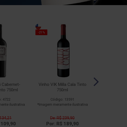
-10%
-21%
i Cabernet-
Vinho VIK Milla Cala Tinto
Vinho Esporão
nto 750ml
750ml
Branco
: 4722
Código: 13591
Código
nte ilustrativa
*Imagem meramente ilustrativa
*Imagem meramen
 134,21
De: R$ 239,90
De: R$ 
 109,90
Por: R$ 189,90
Por: R$