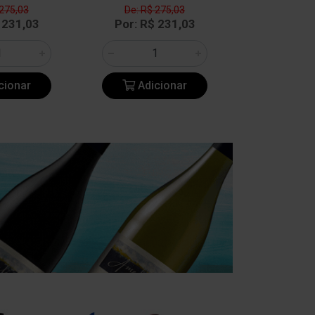
 275,03
De: R$ 275,03
De: R$ 
 231,03
Por: R$ 231,03
Por: R$
cionar
Adicionar
Adic