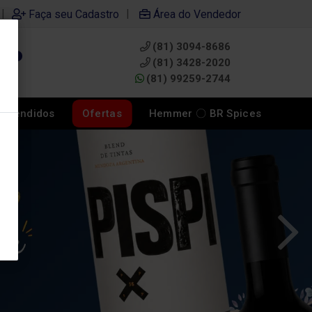
|
|
Faça seu Cadastro
Área do Vendedor
(81) 3094-8686
0
(81) 3428-2020
(81) 99259-2744
s Vendidos
Ofertas
Hemmer 〇 BR Spices