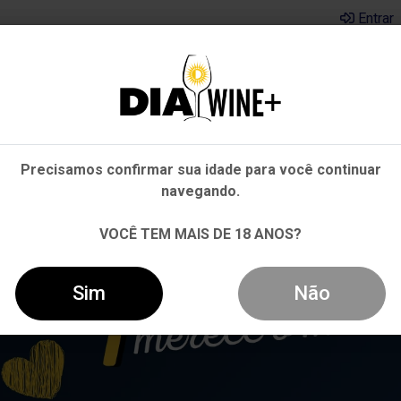
Entrar
Em que Estado você está?
Pernambuco
Cervejas
Kits
Departamentos
Mai
Precisamos confirmar sua idade para você continuar
Outros Estados
navegando.
VOCÊ TEM MAIS DE 18 ANOS?
Sim
Não