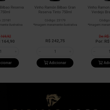
Bilbao Reserva
Vinho Ramón Bilbao Gran
Vinho Ramon 
 750ml
Reserva Tinto 750ml
Verdejo Br
: 23181
Código: 23179
Código
nte ilustrativa
*Imagem meramente ilustrativa
*Imagem merame
 169,92
De: R$
R$ 242,75
$ 164,90
Por: R$
cionar
Adicionar
Adi