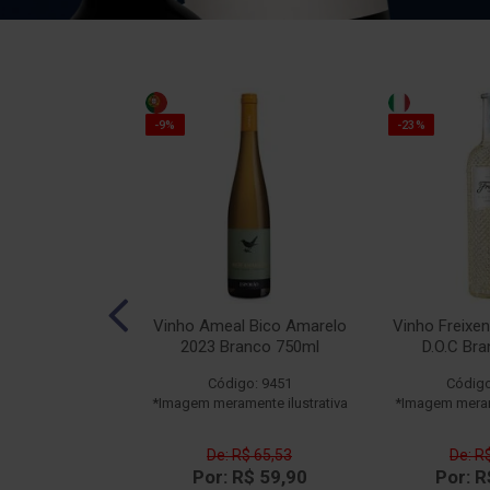
-9%
-23%
O Leão Tinto
Vinho Ameal Bico Amarelo
Vinho Freixen
50ml
2023 Branco 750ml
D.O.C Br
o: 14109
Código: 9451
Código
ente ilustrativa
*Imagem meramente ilustrativa
*Imagem merame
$ 162,52
De: R$ 65,53
De: R
$ 129,90
Por: R$ 59,90
Por: R