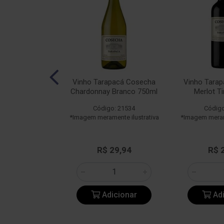
pacá 150 Anos
Vinho Tarapacá Cosecha
Vinho Tara
a Tinto 750ml
Chardonnay Branco 750ml
Merlot T
o: 25125
Código: 21534
Código
ente ilustrativa
*Imagem meramente ilustrativa
*Imagem merame
163,85
R$ 29,94
R$ 
icionar
Adicionar
Adi