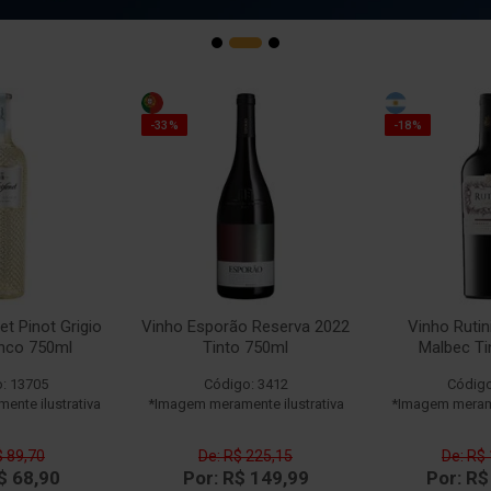
-33%
-18%
et Pinot Grigio
Vinho Esporão Reserva 2022
Vinho Rutin
anco 750ml
Tinto 750ml
Malbec Ti
: 13705
Código: 3412
Código
nte ilustrativa
*Imagem meramente ilustrativa
*Imagem merame
$ 89,70
De: R$ 225,15
De: R$
$ 68,90
Por: R$ 149,99
Por: R$