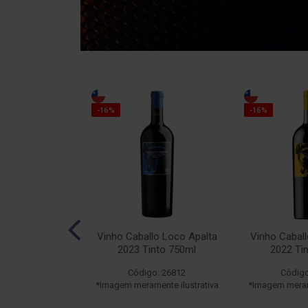
-16%
-16%
llo Loco N°19
Vinho Caballo Loco Apalta
Vinho Caball
o 750ml
2023 Tinto 750ml
2022 Ti
o: 22603
Código: 26812
Código
ente ilustrativa
*Imagem meramente ilustrativa
*Imagem merame