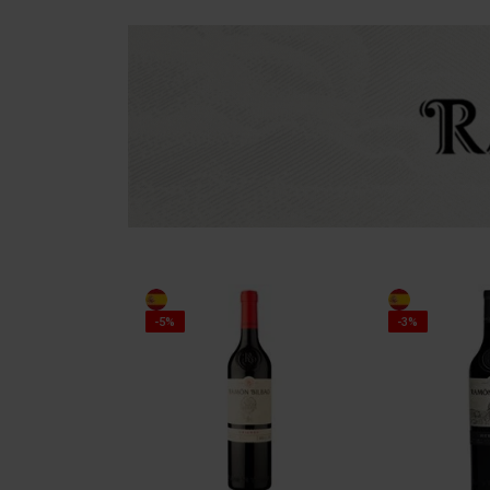
-5%
-3%