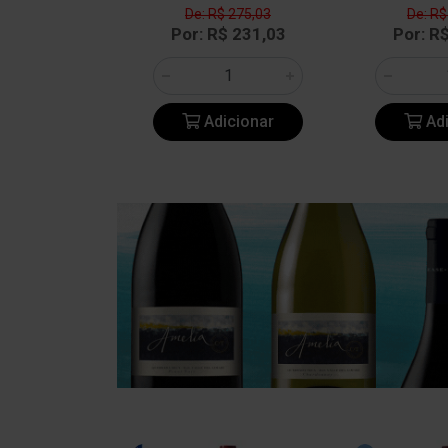
$ 545,08
De: R$ 275,03
De: R$
$ 457,87
Por: R$ 231,03
Por: R
icionar
Adicionar
Adi