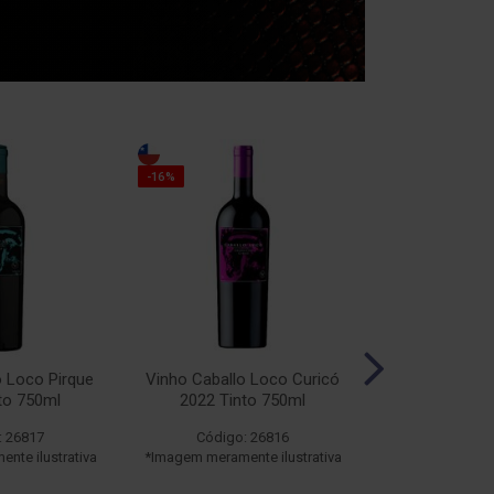
-16%
-16%
o Loco Pirque
Vinho Caballo Loco Curicó
Vinho Caballo
to 750ml
2022 Tinto 750ml
2019 Tin
: 26817
Código: 26816
Código:
nte ilustrativa
*Imagem meramente ilustrativa
*Imagem meramen