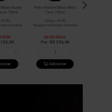
Bilbao Rueda
Vinho Ramón Bilbao Mirto
Vinho Ramón 
anco 750ml
Tinto 750ml
750
: 23183
Código: 23180
Código:
nte ilustrativa
*Imagem meramente ilustrativa
*Imagem meramen
 119,38
De: R$ 400,54
De: R$ 
 102,90
Por: R$ 336,46
Por: R$
cionar
Adicionar
Adic