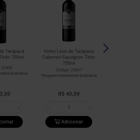
de Tarapacá
Vinho Leon de Tarapacá
Vinho Tara
Tinto 750ml
Cabernet Sauvignon Tinto
Reserva Merlo
750ml
750
: 25452
Código: 25337
Código:
nte ilustrativa
*Imagem meramente ilustrativa
*Imagem meramen
De: R$ 
3,30
R$ 43,30
Por: R$
cionar
Adicionar
Adic