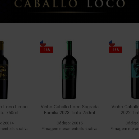
-16%
-16%
o Loco Limari
Vinho Caballo Loco Sagrada
Vinho Caball
nto 750ml
Família 2023 Tinto 750ml
2022 Tin
: 26814
Código: 26815
Código
nte ilustrativa
*Imagem meramente ilustrativa
*Imagem merame