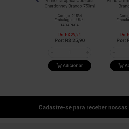
Quinta de Bons
Vinho Tarapacá Cosecha
Vinho Chil
s Branco 750ml
Chardonnay Branco 750ml
Bran
digo: 19927
Código: 21534
Códig
alagem: UN/1
Embalagem: UN/1
Embala
 DE BONS VENTOS
TARAPACÁ
e: R$ 49,75
De: R$ 29,94
De: 
: R$ 43,90
Por: R$ 25,90
Por: 
Adicionar
Adicionar
Ad
Cadastre-se para receber nossas 