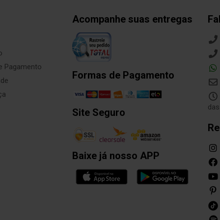
Acompanhe suas entregas
Fa
o
de Pagamento
Formas de Pagamento
ade
ça
das
Site Seguro
Re
Baixe já nosso APP