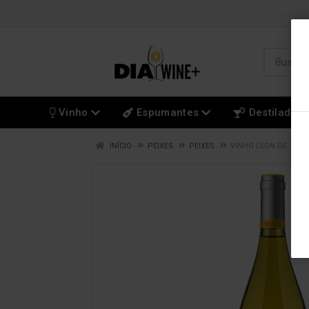
Vinho
Espumantes
Destilados
INÍCIO
PEIXES
PEIXES
VINHO LEON DE TAR