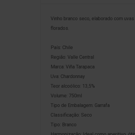
Vinho branco seco, elaborado com uvas v
florados.
País: Chile
Região: Valle Central
Marca: Viña Tarapaca
Uva: Chardonnay
Teor alcoólico: 13,5%
Volume: 750ml
Tipo de Embalagem: Garrafa
Classificação: Seco
Tipo: Branco
Harmonização: Ideal como aperitivo, óti