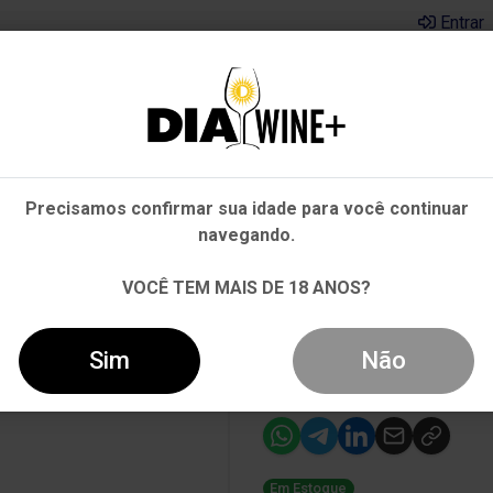
Entrar
Em que Estado você está?
Pernambuco
Cervejas
Kits
Departamentos
Mai
Precisamos confirmar sua idade para você continuar
Outros Estados
navegando.
APACÁ CHARDONNAY BRANCO 750ML
VOCÊ TEM MAIS DE 18 ANOS?
-17%
Vinho Leon de
Sim
Não
Chardonnay B
Em Estoque