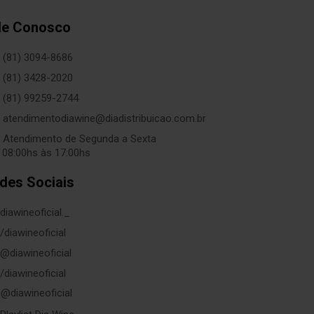
le Conosco
(81) 3094-8686
(81) 3428-2020
(81) 99259-2744
atendimentodiawine@diadistribuicao.com.br
Atendimento de Segunda a Sexta
 08:00hs às 17:00hs
des Sociais
diawineoficial._
/diawineoficial
@diawineoficial
/diawineoficial
@diawineoficial