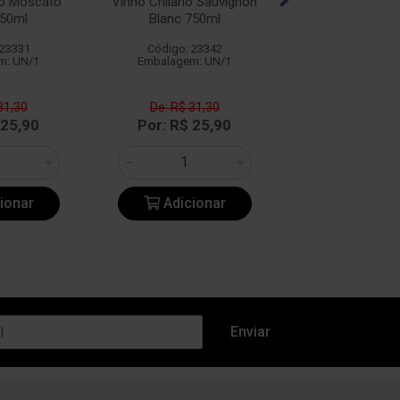
no Moscato
Vinho Chilano Sauvignon
Vinho Chilano Ma
50ml
Blanc 750ml
750ml
 23331
Código: 23342
Código: 25
m: UN/1
Embalagem: UN/1
Embalagem: 
31,30
De: R$ 31,30
De: R$ 31
 25,90
Por: R$ 25,90
Por: R$ 2
ionar
Adicionar
Adicio