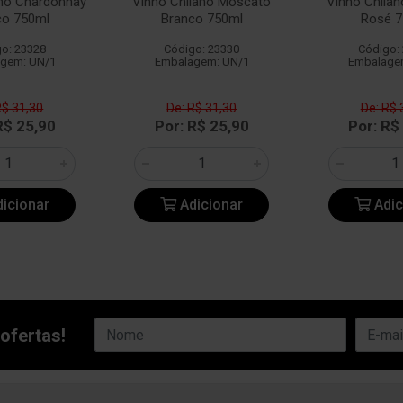
ano Chardonnay
Vinho Chilano Moscato
Vinho Chila
co 750ml
Branco 750ml
Rosé 7
o: 23328
Código: 23330
Código:
gem: UN/1
Embalagem: UN/1
Embalage
R$ 31,30
De: R$ 31,30
De: R$ 
R$ 25,90
Por: R$ 25,90
Por: R$
icionar
Adicionar
Adic
ofertas!