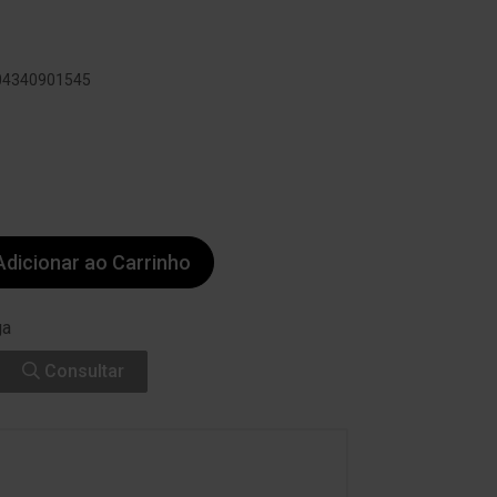
804340901545
dicionar ao Carrinho
ga
Consultar