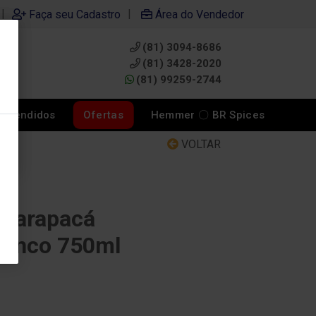
|
|
Faça seu Cadastro
Área do Vendedor
(81) 3094-8686
0
(81) 3428-2020
(81) 99259-2744
s Vendidos
Ofertas
Hemmer 〇 BR Spices
VOLTAR
 Tarapacá
ranco 750ml