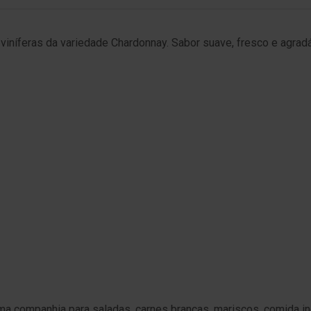
iníferas da variedade Chardonnay. Sabor suave, fresco e agradáv
ma companhia para saladas, carnes brancas, mariscos, comida in