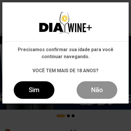
0
Em que Estado você está?
Pernambuco
Precisamos confirmar sua idade para você
Outros Estados
continuar navegando.
VOCÊ TEM MAIS DE 18 ANOS?
Sim
Não