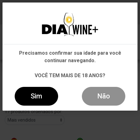
Em que Estado você está?
Baixe já nosso APP
0
Pernambuco
Precisamos confirmar sua idade para você
Outros Estados
continuar navegando.
Suave
VOCÊ TEM MAIS DE 18 ANOS?
VOLTAR
INÍCIO
SUAVE
SUAVE
Sim
Não
Filtros
17 produtos ordenados por: