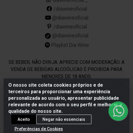
/diawineoficial
@diawineoficial
/diawineoficial
@diawineoficial
Playlist Dia Wine
SE BEBER, NÃO DIRIJA. APRECIE COM MODERAÇÃO. A
VENDA DE BEBIDAS ALCOÓLICAS É PROIBIDA PARA
MENORES DE 18 ANOS.
O nosso site coleta cookies próprios e de
terceiros para proporcionar uma experiência
Dia Wine - Rodovia BR 232 KM 22,5 - Moreno/PE - CEP 54800-
personalizada ao usuário, apresentar publicidade
000 - CNPJ 69.944.973/0001-85
relevante de acordo com o seu perfil e melhorar a
qualidade do nosso site.
Aceito
Negar não essenciais
Preferências de Cookies