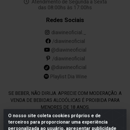
Atendimento de Segunda a Sexta
das 08:00hs às 17:00hs
Redes Sociais
diawineoficial._
/diawineoficial
@diawineoficial
/diawineoficial
@diawineoficial
Playlist Dia Wine
SE BEBER, NÃO DIRIJA. APRECIE COM MODERAÇÃO. A
VENDA DE BEBIDAS ALCOÓLICAS É PROIBIDA PARA
MENORES DE 18 ANOS.
O nosso site coleta cookies próprios e de
terceiros para proporcionar uma experiência
Dia Wine - Rodovia BR 232 KM 22,5 - Moreno/PE - CEP 54800-
personalizada ao usuário, apresentar publicidade