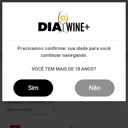
Em que Estado você está?
Baixe já nosso APP
0
Pernambuco
Precisamos confirmar sua idade para você
Outros Estados
continuar navegando.
LICOR
VOCÊ TEM MAIS DE 18 ANOS?
VOLTAR
INÍCIO
LICOR
LICOR
Sim
Não
Filtros
2 produtos ordenados por: